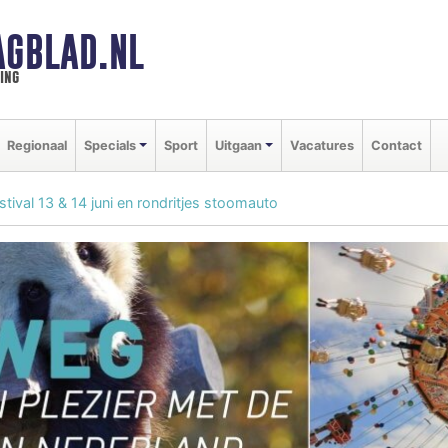
GBLAD.NL
ing
Regionaal
Specials
Sport
Uitgaan
Vacatures
Contact
ival 13 & 14 juni en rondritjes stoomauto