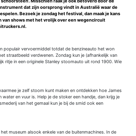
 schoorsteen’. Misschien raak je ook betoverd door de
nstrument dat zijn oorsprong vindt in Australië waar de
espelen. Bezoek je zondag het festival, dan maak je kans
n van shows met het vrolijk over een wegencircuit
truckers.nl.
 populair vervoermiddel totdat de benzineauto het won
het straatbeeld verdwenen. Zondag kun je (afhankelijk van
jk ritje in een originele Stanley stoomauto uit rond 1900. Wie
waarmee je zelf stoom kunt maken en ontdekken hoe James
water en vuur is. Help je de stoker een handje, dan krijg je
smederij van het gemaal kun je bij de smid ook een
 het museum alsook enkele van de buitenmachines. In de