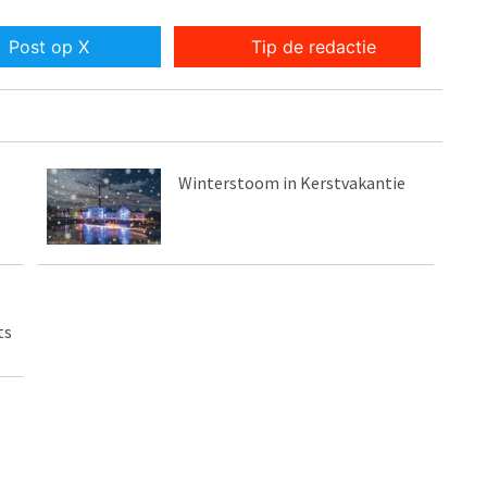
Post op X
Tip de redactie
Winterstoom in Kerstvakantie
ts