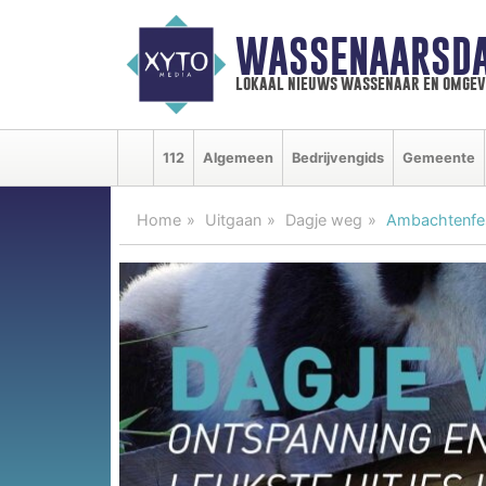
WASSENAARSDA
lokaal nieuws wassenaar en omgev
112
Algemeen
Bedrijvengids
Gemeente
Home
Uitgaan
Dagje weg
Ambachtenfest