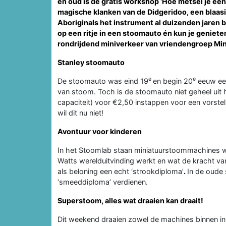
en oud is de gratis workshop ‘Hoe metsel je een
magische klanken van de Didgeridoo, een blaasi
Aboriginals het instrument al duizenden jaren b
op een ritje in een stoomauto én kun je geniete
rondrijdend miniverkeer van vriendengroep Mini
Stanley stoomauto
e
e
De stoomauto was eind 19
en begin 20
eeuw een
van stoom. Toch is de stoomauto niet geheel uit 
capaciteit) voor €2,50 instappen voor een vorsteli
wil dit nu niet!
Avontuur voor kinderen
In het Stoomlab staan miniatuurstoommachines 
Watts werelduitvinding werkt en wat de kracht van 
als beloning een echt ‘strookdiploma’
.
In de oude 
‘smeeddiploma’ verdienen.
Superstoom, alles wat draaien kan draait!
Dit weekend draaien zowel de machines binnen in