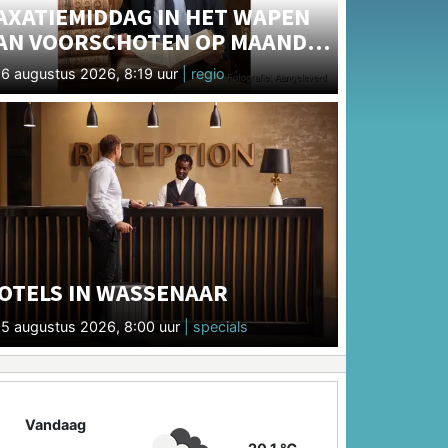
AXATIEMIDDAG IN HET WAPEN
AN VOORSCHOTEN OP MAANDAG
7 AUGUSTUS VAN 14.30 TOT
6 augustus 2026, 8:19 uur
| regio
7.00 UUR
OTELS IN WASSENAAR
5 augustus 2026, 8:00 uur
| specials
Vandaag