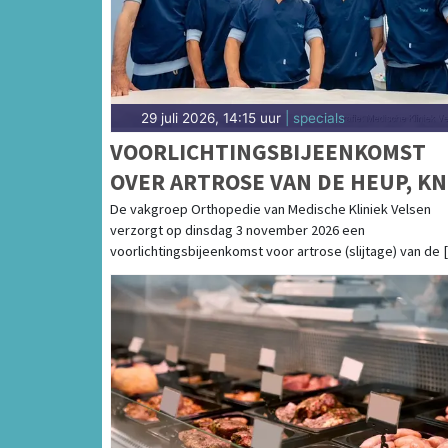
29 juli 2026, 14:15 uur
| specials
VOORLICHTINGSBIJEENKOMST
OVER ARTROSE VAN DE HEUP, KN
EN SCHOUDER IN MEDISCHE
De vakgroep Orthopedie van Medische Kliniek Velsen
verzorgt op dinsdag 3 november 2026 een
KLINIEK VELSEN
voorlichtingsbijeenkomst voor artrose (slijtage) van de [.