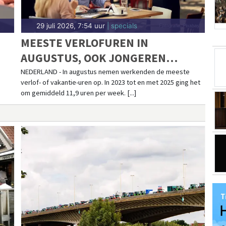
29 juli 2026, 7:54 uur
| specials
MEESTE VERLOFUREN IN
AUGUSTUS, OOK JONGEREN
WERKEN DAN MINSTE AANTAL
NEDERLAND - In augustus nemen werkenden de meeste
verlof- of vakantie-uren op. In 2023 tot en met 2025 ging het
UREN
om gemiddeld 11,9 uren per week. [...]