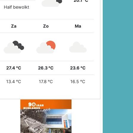
20.1 ℃
Half bewolkt
Za
Zo
Ma
27.4 ℃
26.3 ℃
23.6 ℃
13.4 ℃
17.8 ℃
16.5 ℃