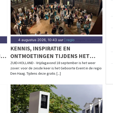
4 augustus 2026, 10:43 uur
| regio
KENNIS, INSPIRATIE EN
IN
ONTMOETINGEN TIJDENS HET
GEBOORTE EVENT DEN HAAG
ZUID-HOLLAND - Vrijdagavond 18 september is het weer
zover: voor de zesde keer is het Geboorte Event in de regio
(VOORBURG) OP 18 SEPTEMBER
Den Haag. Tijdens deze gratis [...]
2026