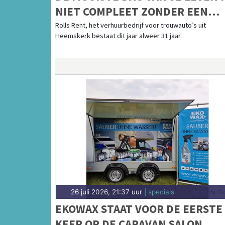
NIET COMPLEET ZONDER EEN
MOOIE TROUWAUTO
Rolls Rent, het verhuurbedrijf voor trouwauto’s uit
Heemskerk bestaat dit jaar alweer 31 jaar.
26 juli 2026, 21:37 uur
| specials
EKOWAX STAAT VOOR DE EERSTE
KEER OP DE CARAVAN SALON