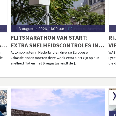
3 augustus 2026, 11:00 uur
| 112
FLITSMARATHON VAN START:
RI
AN
EXTRA SNELHEIDSCONTROLES IN
VI
NEDERLAND EN POPULAIRE
VO
n
Automobilisten in Nederland en diverse Europese
WASS
ie
vakantielanden moeten deze week extra alert zijn op hun
Lyce
VAKANTIELANDEN
M
snelheid. Tot en met 9 augustus vindt de [...]
die d