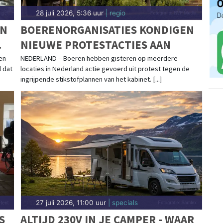
28 juli 2026, 5:36 uur
| regio
EN
BOERENORGANISATIES KONDIGEN
NIEUWE PROTESTACTIES AAN
en
NEDERLAND – Boeren hebben gisteren op meerdere
 dat
locaties in Nederland actie gevoerd uit protest tegen de
ingrijpende stikstofplannen van het kabinet. [...]
27 juli 2026, 11:00 uur
| specials
S
ALTIJD 230V IN JE CAMPER - WAAR