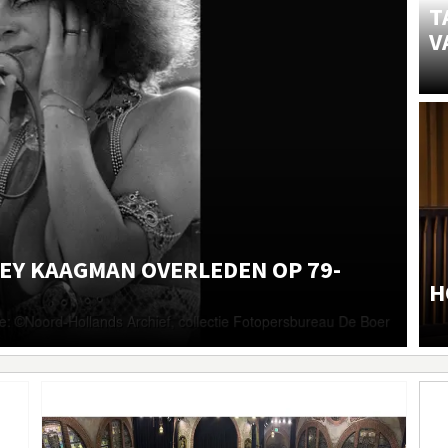
T
V
1
1
NEY KAAGMAN OVERLEDEN OP 79-
H