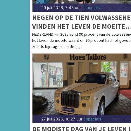
29 juli 2026, 7:45 uur
| specials
NEGEN OP DE TIEN VOLWASSEN
VINDEN HET LEVEN DE MOEITE
WAARD
NEDERLAND - In 2025 vond 90 procent van de volwassen
het leven de moeite waard en 70 procent had het gevoel
ze iets bijdragen aan de [...]
27 juli 2026, 18:27 uur
| specials
DE MOOISTE DAG VAN JE LEVEN I