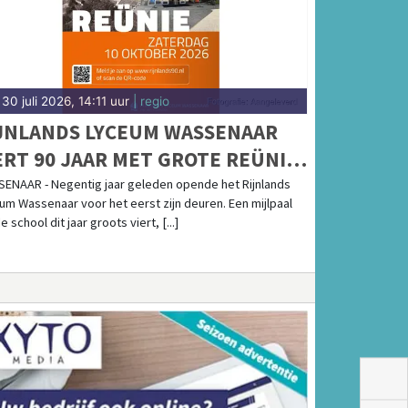
30 juli 2026, 14:11 uur
| regio
JNLANDS LYCEUM WASSENAAR
ERT 90 JAAR MET GROTE REÜNIE
OR ALLE OUD-LEERLINGEN EN
ENAAR - Negentig jaar geleden opende het Rijnlands
um Wassenaar voor het eerst zijn deuren. Een mijlpaal
EDEWERKERS
e school dit jaar groots viert, [...]