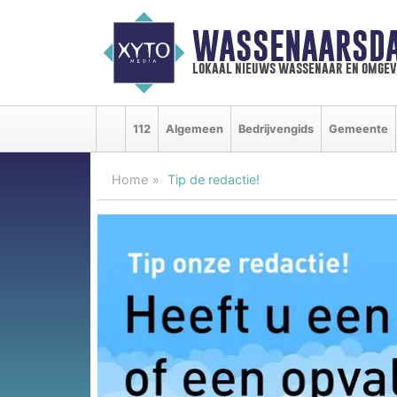
WASSENAARSDA
lokaal nieuws wassenaar en omgev
112
Algemeen
Bedrijvengids
Gemeente
Home
Tip de redactie!