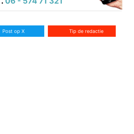
.
06 - 574 71 321
Post op X
Tip de redactie