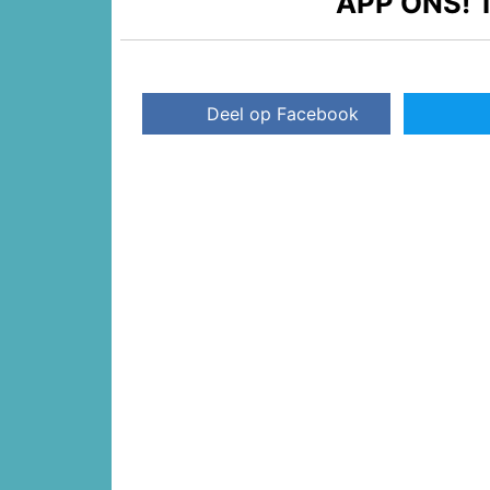
APP ONS!
T
Deel op Facebook