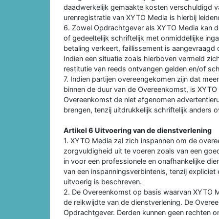
daadwerkelijk gemaakte kosten verschuldigd v
urenregistratie van XYTO Media is hierbij leiden
6. Zowel Opdrachtgever als XYTO Media kan d
of gedeeltelijk schriftelijk met onmiddellijke i
betaling verkeert, faillissement is aangevraagd 
Indien een situatie zoals hierboven vermeld z
restitutie van reeds ontvangen gelden en/of s
7. Indien partijen overeengekomen zijn dat me
binnen de duur van de Overeenkomst, is XYTO 
Overeenkomst de niet afgenomen advertentieru
brengen, tenzij uitdrukkelijk schriftelijk ander
Artikel 6 Uitvoering van de dienstverlening
1. XYTO Media zal zich inspannen om de overe
zorgvuldigheid uit te voeren zoals van een go
in voor een professionele en onafhankelijke die
van een inspanningsverbintenis, tenzij expliciet
uitvoerig is beschreven.
2. De Overeenkomst op basis waarvan XYTO Med
de reikwijdte van de dienstverlening. De Over
Opdrachtgever. Derden kunnen geen rechten ont