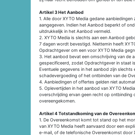
Artikel 3 Het Aanbod
1. Alle door XYTO Media gedane aanbiedingen zijn v
aangegeven. Indien het Aanbod beperkt of onde
uitdrukkelijk in het Aanbod vermeld.
2. XYTO Media is slechts aan een Aanbod gebon
7 dagen wordt bevestigd. Niettemin heeft XYT
Opdrachtgever om een voor XYTO Media gegro
3. Het aanbod bevat een omschrijving van de a
gespecificeerd, zodat Opdrachtgever in staat 
Eventuele gegevens in het aanbod zijn slechts 
schadevergoeding of het ontbinden van de Ov
4. Aanbiedingen of offertes gelden niet autom
5. Oplevertijden in het aanbod van XYTO Media z
overschrijding ervan geen recht op ontbinding o
overeengekomen.
Artikel 4 Totstandkoming van de Overeenko
1. De Overeenkomst komt tot stand op het m
van XYTO Media heeft aanvaard door een expli
e-mail, of de telefonische Overeenkomst door