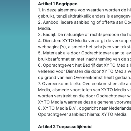
Artikel 1 Begrippen
1. In deze algemene voorwaarden worden de hi
gebruikt, tenzij uitdrukkelijk anders is aangegev
2. Aanbod: iedere aanbieding of offerte aan O
Media.
3. Bedrijf: De natuurlijke of rechtspersoon die h
4. Diensten: XYTO Media verzorgt de verkoop v
webpagina(‘s), alsmede het schrijven van tekst
5. Materiaal: alle door Opdrachtgever aan te le
bruikbaarformat en met inachtneming van de sp
6. Opdrachtgever: het Bedrijf dat XYTO Media 
verleend voor Diensten die door XYTO Media w
op grond van een Overeenkomst heeft gedaan.
7. Overeenkomst: elke Overeenkomst en alle a
Media, alsmede voorstellen van XYTO Media v
worden verstrekt en die door Opdrachtgever w
XYTO Media waarmee deze algemene voorwaard
8. XYTO Media B.V., opgericht naar Nederlands
Opdrachtgever aanbiedt hierna: XYTO Media.
Artikel 2 Toepasselijkheid