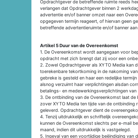
Opdrachtgever de betreffende ruimte reeds h
verlangen dat Opdrachtgever binnen 2 werkda
advertentie en/of banner omzet naar een Overe
opgegeven termijn reageert, of hiervan geen 
betreffende advertentieruimte en/of banner aa
Artikel 5 Duur van de Overeenkomst
1. De Overeenkomst wordt aangegaan voor bepaal
opdracht met zich brengt dat zij voor een onbe
2. Zowel Opdrachtgever als XYTO Media kan d
toerekenbare tekortkoming in de nakoming van d
gebreke is gesteld en haar een redelijke termijn
alsnog verzuimt haar verplichtingen alsdan co
betalings- en medewerkingsverplichtingen van
3. De ontbinding van de Overeenkomst laat de 
zover XYTO Media ten tijde van de ontbinding 
geleverd. Opdrachtgever dient de overeengek
4. Tenzij uitdrukkelijk en schriftelijk overeenge
kunnen de Overeenkomst slechts per e-mail be
maand, indien dit uitdrukkelijk is vastgelegd.
5. Ingeval van een voortijdige beëindiging va