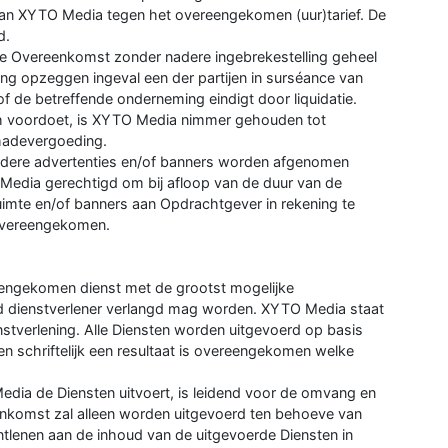
an XYTO Media tegen het overeengekomen (uur)tarief. De
d.
e Overeenkomst zonder nadere ingebrekestelling geheel
ngang opzeggen ingeval een der partijen in surséance van
of de betreffende onderneming eindigt door liquidatie.
ich voordoet, is XYTO Media nimmer gehouden tot
chadevergoeding.
erdere advertenties en/of banners worden afgenomen
Media gerechtigd om bij afloop van de duur van de
imte en/of banners aan Opdrachtgever in rekening te
s overeengekomen.
engekomen dienst met de grootst mogelijke
ed dienstverlener verlangd mag worden. XYTO Media staat
nstverlening. Alle Diensten worden uitgevoerd op basis
 en schriftelijk een resultaat is overeengekomen welke
ia de Diensten uitvoert, is leidend voor de omvang en
eenkomst zal alleen worden uitgevoerd ten behoeve van
lenen aan de inhoud van de uitgevoerde Diensten in