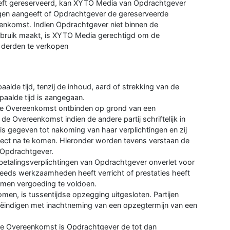
eeft gereserveerd, kan XYTO Media van Opdrachtgever
gen aangeeft of Opdrachtgever de gereserveerde
enkomst. Indien Opdrachtgever niet binnen de
gebruik maakt, is XYTO Media gerechtigd om de
n derden te verkopen
de tijd, tenzij de inhoud, aard of strekking van de
paalde tijd is aangegaan.
e Overeenkomst ontbinden op grond van een
e Overeenkomst indien de andere partij schriftelijk in
 is gegeven tot nakoming van haar verplichtingen en zij
rrect na te komen. Hieronder worden tevens verstaan de
 Opdrachtgever.
betalingsverplichtingen van Opdrachtgever onverlet voor
reeds werkzaamheden heeft verricht of prestaties heeft
omen vergoeding te voldoen.
komen, is tussentijdse opzegging uitgesloten. Partijen
ëindigen met inachtneming van een opzegtermijn van een
n de Overeenkomst is Opdrachtgever de tot dan