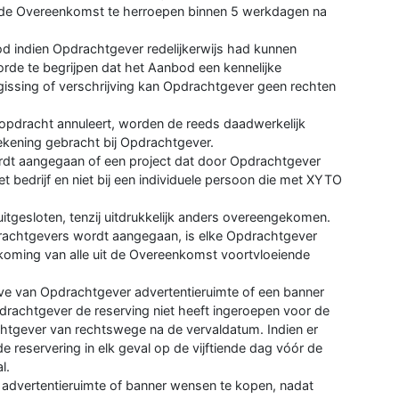
gde Overeenkomst te herroepen binnen 5 werkdagen na
d indien Opdrachtgever redelijkerwijs had kunnen
rde te begrijpen dat het Aanbod een kennelijke
rgissing of verschrijving kan Opdrachtgever geen rechten
opdracht annuleert, worden de reeds daadwerkelijk
rekening gebracht bij Opdrachtgever.
dt aangegaan of een project dat door Opdrachtgever
 bedrijf en niet bij een individuele persoon die met XYTO
itgesloten, tenzij uitdrukkelijk anders overeengekomen.
rachtgevers wordt aangegaan, is elke Opdrachtgever
nakoming van alle uit de Overeenkomst voortvloeiende
ve van Opdrachtgever advertentieruimte of een banner
rachtgever de reserving niet heeft ingeroepen voor de
chtgever van rechtswege na de vervaldatum. Indien er
 reservering in elk geval op de vijftiende dag vóór de
l.
 advertentieruimte of banner wensen te kopen, nadat