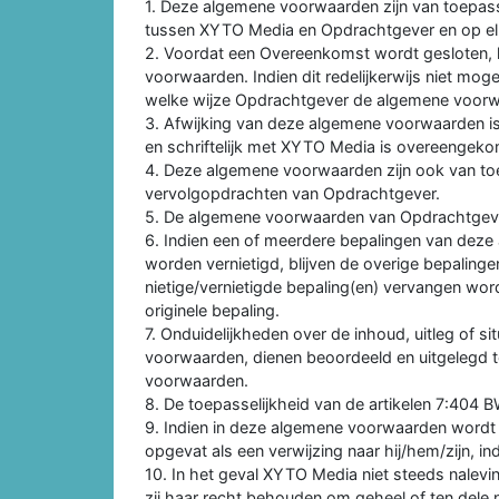
1. Deze algemene voorwaarden zijn van toepa
tussen XYTO Media en Opdrachtgever en op el
2. Voordat een Overeenkomst wordt gesloten, 
voorwaarden. Indien dit redelijkerwijs niet mo
welke wijze Opdrachtgever de algemene voorwa
3. Afwijking van deze algemene voorwaarden is mo
en schriftelijk met XYTO Media is overeengek
4. Deze algemene voorwaarden zijn ook van to
vervolgopdrachten van Opdrachtgever.
5. De algemene voorwaarden van Opdrachtgever
6. Indien een of meerdere bepalingen van deze 
worden vernietigd, blijven de overige bepaling
nietige/vernietigde bepaling(en) vervangen wor
originele bepaling.
7. Onduidelijkheden over de inhoud, uitleg of si
voorwaarden, dienen beoordeeld en uitgelegd 
voorwaarden.
8. De toepasselijkheid van de artikelen 7:404 BW
9. Indien in deze algemene voorwaarden wordt v
opgevat als een verwijzing naar hij/hem/zijn, i
10. In het geval XYTO Media niet steeds nalevi
zij haar recht behouden om geheel of ten del