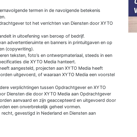
ernavolgende termen in de navolgende betekenis
en.
pdrachtgever tot het verrichten van Diensten door XYTO
andelt in uitoefening van beroep of bedrijf.
an advertentieruimte en banners in printuitgaven en op
en (copywriting).
veren teksten, foto’s en ontwerpmateriaal, steeds in een
ecificaties die XYTO Media hanteert.
heeft aangesteld, projecten aan XYTO Media heeft
orden uitgevoerd, of waaraan XYTO Media een voorstel
ndere verplichtingen tussen Opdrachtgever en XYTO
oor Diensten die door XYTO Media aan Opdrachtgever
orden aanvaard en zijn geaccepteerd en uitgevoerd door
en een onverbrekelijk geheel vormen.
 recht, gevestigd in Nederland en Diensten aan