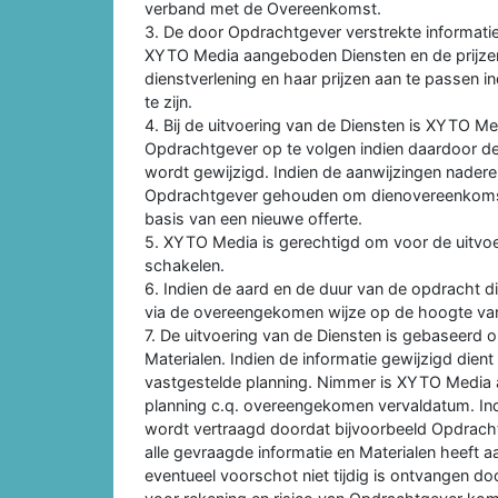
verband met de Overeenkomst.
3. De door Opdrachtgever verstrekte informati
XYTO Media aangeboden Diensten en de prijzen
dienstverlening en haar prijzen aan te passen ind
te zijn.
4. Bij de uitvoering van de Diensten is XYTO M
Opdrachtgever op te volgen indien daardoor 
wordt gewijzigd. Indien de aanwijzingen nade
Opdrachtgever gehouden om dienovereenkomst
basis van een nieuwe offerte.
5. XYTO Media is gerechtigd om voor de uitvoer
schakelen.
6. Indien de aard en de duur van de opdracht 
via de overeengekomen wijze op de hoogte va
7. De uitvoering van de Diensten is gebaseerd 
Materialen. Indien de informatie gewijzigd die
vastgestelde planning. Nimmer is XYTO Media aan
planning c.q. overeengekomen vervaldatum. Ind
wordt vertraagd doordat bijvoorbeeld Opdrachtge
alle gevraagde informatie en Materialen heeft
eventueel voorschot niet tijdig is ontvangen 