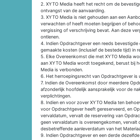
2. XYTO Media heeft het recht om de bevesti
ontvangst van de aanvaarding.
3. XYTO Media is niet gehouden aan een Aanbo
verwachten of heeft moeten begrijpen of behoo
vergissing of verschrijving bevat. Aan deze ve
ontlenen.
4. Indien Opdrachtgever een reeds bevestigde 
gemaakte kosten (inclusief de bestede tijd) in 
5. Elke Overeenkomst die met XYTO Media wor
aan XYTO Media wordt toegekend, berust bij het
Media is verbonden.
6. Het herroepingsrecht van Opdrachtgever is u
7. Indien de Overeenkomst door meerdere Opd
afzonderlijk hoofdelijk aansprakelijk voor de 
verplichtingen.
8. Indien en voor zover XYTO Media ten behoe
voor Opdrachtgever heeft gereserveerd, en Opd
vervaldatum, vervalt de reservering van Opdra
geen vervaldatum is overeengekomen, vervalt de
desbetreffende aanleverdatum van het Materiaa
9. Indien Opdrachtgever en een derde dezelfde