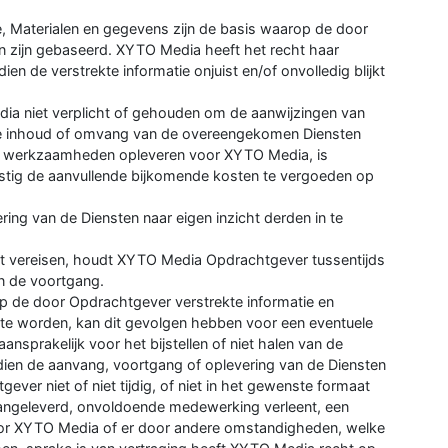
e, Materialen en gegevens zijn de basis waarop de door
 zijn gebaseerd. XYTO Media heeft het recht haar
ien de verstrekte informatie onjuist en/of onvolledig blijkt
edia niet verplicht of gehouden om de aanwijzingen van
de inhoud of omvang van de overeengekomen Diensten
re werkzaamheden opleveren voor XYTO Media, is
ig de aanvullende bijkomende kosten te vergoeden op
ing van de Diensten naar eigen inzicht derden in te
dit vereisen, houdt XYTO Media Opdrachtgever tussentijds
n de voortgang.
op de door Opdrachtgever verstrekte informatie en
nt te worden, kan dit gevolgen hebben voor een eventuele
sprakelijk voor het bijstellen of niet halen van de
ien de aanvang, voortgang of oplevering van de Diensten
ver niet of niet tijdig, of niet in het gewenste formaat
 aangeleverd, onvoldoende medewerking verleent, een
door XYTO Media of er door andere omstandigheden, welke