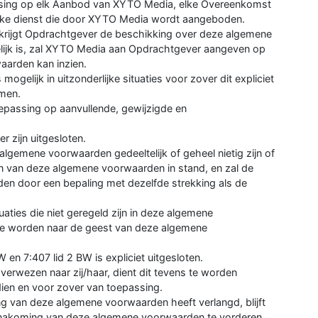
ssing op elk Aanbod van XYTO Media, elke Overeenkomst
ke dienst die door XYTO Media wordt aangeboden.
krijgt Opdrachtgever de beschikking over deze algemene
gelijk is, zal XYTO Media aan Opdrachtgever aangeven op
arden kan inzien.
gelijk in uitzonderlijke situaties voor zover dit expliciet
omen.
epassing op aanvullende, gewijzigde en
 zijn uitgesloten.
algemene voorwaarden gedeeltelijk of geheel nietig zijn of
en van deze algemene voorwaarden in stand, en zal de
den door een bepaling met dezelfde strekking als de
tuaties die niet geregeld zijn in deze algemene
te worden naar de geest van deze algemene
 en 7:407 lid 2 BW is expliciet uitgesloten.
erwezen naar zij/haar, dient dit tevens te worden
ndien en voor zover van toepassing.
ng van deze algemene voorwaarden heeft verlangd, blijft
e nakoming van deze algemene voorwaarden te vorderen.