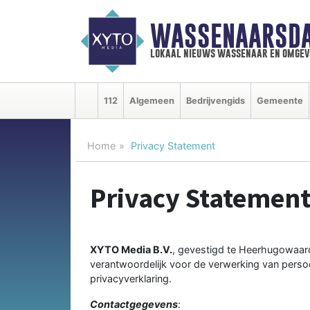
WASSENAARSDA
lokaal nieuws wassenaar en omgev
112
Algemeen
Bedrijvengids
Gemeente
Home
Privacy Statement
Privacy Statemen
XYTO Media B.V.
, gevestigd te Heerhugowaard
verantwoordelijk voor de verwerking van per
privacyverklaring.
Contactgegevens
: