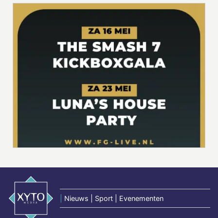
|
Nieuws | Sport | Evenementen