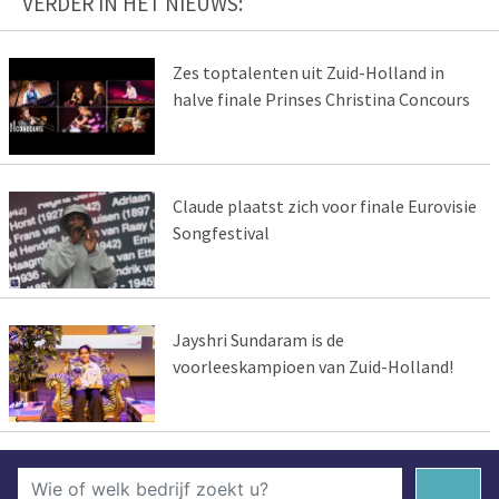
VERDER IN HET NIEUWS:
Zes toptalenten uit Zuid-Holland in
halve finale Prinses Christina Concours
Claude plaatst zich voor finale Eurovisie
Songfestival
Jayshri Sundaram is de
voorleeskampioen van Zuid-Holland!