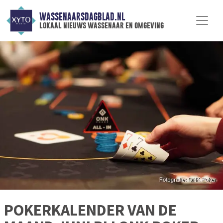
WASSENAARSDAGBLAD.NL
lokaal nieuws wassenaar en omgeving
POKERKALENDER VAN DE