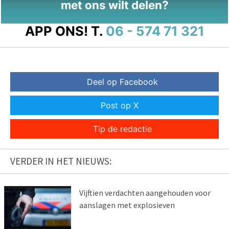
met ons wilt delen?
APP ONS!
T.
06 - 574 71 321
Deel op Facebook
Post op X
Tip de redactie
VERDER IN HET NIEUWS:
Vijftien verdachten aangehouden voor
aanslagen met explosieven