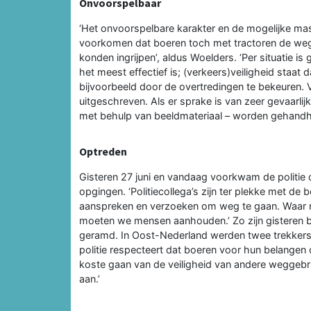
Onvoorspelbaar
‘Het onvoorspelbare karakter en de mogelijke mas
voorkomen dat boeren toch met tractoren de weg op
konden ingrijpen’, aldus Woelders. ‘Per situatie 
het meest effectief is; (verkeers)veiligheid staat
bijvoorbeeld door de overtredingen te bekeuren.
uitgeschreven. Als er sprake is van zeer gevaarlij
met behulp van beeldmateriaal – worden gehandh
Optreden
Gisteren 27 juni en vandaag voorkwam de politie
opgingen. ‘Politiecollega’s zijn ter plekke met d
aanspreken en verzoeken om weg te gaan. Waar no
moeten we mensen aanhouden.’ Zo zijn gisteren 
geramd. In Oost-Nederland werden twee trekkers i
politie respecteert dat boeren voor hun belange
koste gaan van de veiligheid van andere weggebru
aan.’