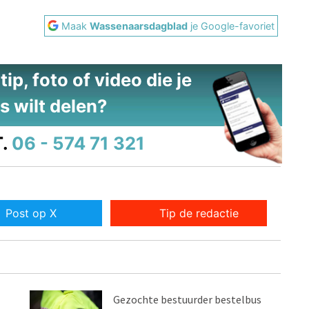
Maak
Wassenaarsdagblad
je Google-favoriet
ip, foto of video die je
s wilt delen?
.
06 - 574 71 321
Post op X
Tip de redactie
Gezochte bestuurder bestelbus