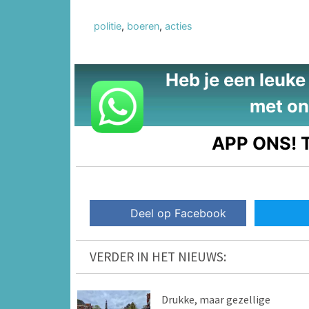
politie
,
boeren
,
acties
Heb je een leuke t
met on
APP ONS!
T
Deel op Facebook
VERDER IN HET NIEUWS:
Drukke, maar gezellige