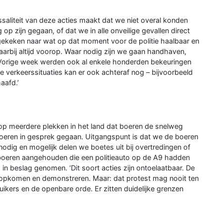
saliteit van deze acties maakt dat we niet overal konden
 zijn gegaan, of dat we in alle onveilige gevallen direct
is gekeken naar wat op dat moment voor de politie haalbaar en
 daarbij altijd voorop. Waar nodig zijn we gaan handhaven,
 Vorige week werden ook al enkele honderden bekeuringen
ke verkeerssituaties kan er ook achteraf nog – bijvoorbeeld
aafd.’
 op meerdere plekken in het land dat boeren de snelweg
e boeren in gesprek gegaan. Uitgangspunt is dat we de boeren
dig en mogelijk delen we boetes uit bij overtredingen of
boeren aangehouden die een politieauto op de A9 hadden
n beslag genomen. ‘Dit soort acties zijn ontoelaatbaar. De
n opkomen en demonstreren. Maar: dat protest mag nooit ten
ikers en de openbare orde. Er zitten duidelijke grenzen