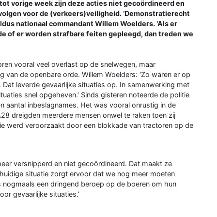
 tot vorige week zijn deze acties niet gecoördineerd en
olgen voor de (verkeers)veiligheid. ‘Demonstratierecht
 aldus nationaal commandant Willem Woelders. ‘Als er
de of er worden strafbare feiten gepleegd, dan treden we
oren vooral veel overlast op de snelwegen, maar
g van de openbare orde. Willem Woelders: ‘Zo waren er op
 Dat leverde gevaarlijke situaties op. In samenwerking met
tuaties snel opgeheven.’ Sinds gisteren noteerde de politie
en aantal inbeslagnames. Het was vooral onrustig in de
28 dreigden meerdere mensen onwel te raken toen zij
 die werd veroorzaakt door een blokkade van tractoren op de
s meer versnipperd en niet gecoördineerd. Dat maakt ze
e huidige situatie zorgt ervoor dat we nog meer moeten
es nogmaals een dringend beroep op de boeren om hun
or gevaarlijke situaties.’