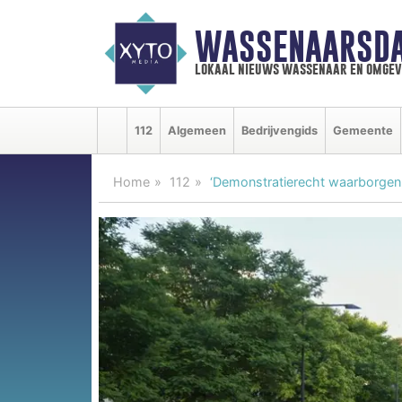
WASSENAARSDA
lokaal nieuws wassenaar en omgev
112
Algemeen
Bedrijvengids
Gemeente
Home
112
‘Demonstratierecht waarborgen,