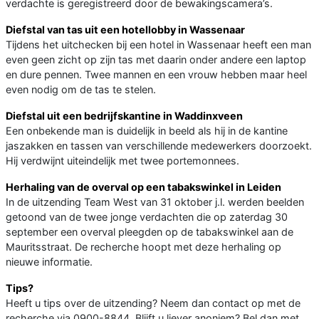
verdachte is geregistreerd door de bewakingscamera’s.
Diefstal van tas uit een hotellobby in Wassenaar
Tijdens het uitchecken bij een hotel in Wassenaar heeft een man
even geen zicht op zijn tas met daarin onder andere een laptop
en dure pennen. Twee mannen en een vrouw hebben maar heel
even nodig om de tas te stelen.
Diefstal uit een bedrijfskantine in Waddinxveen
Een onbekende man is duidelijk in beeld als hij in de kantine
jaszakken en tassen van verschillende medewerkers doorzoekt.
Hij verdwijnt uiteindelijk met twee portemonnees.
Herhaling van de overval op een tabakswinkel in Leiden
In de uitzending Team West van 31 oktober j.l. werden beelden
getoond van de twee jonge verdachten die op zaterdag 30
september een overval pleegden op de tabakswinkel aan de
Mauritsstraat. De recherche hoopt met deze herhaling op
nieuwe informatie.
Tips?
Heeft u tips over de uitzending? Neem dan contact op met de
recherche via 0900-8844. Blijft u liever anoniem? Bel dan met