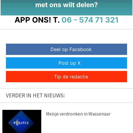
met ons wilt delen?
APP ONS!
T.
06 - 574 71 321
Deel op Facebook
Post op X
Tip de redactie
VERDER IN HET NIEUWS:
Meisje verdronken in Wassenaar