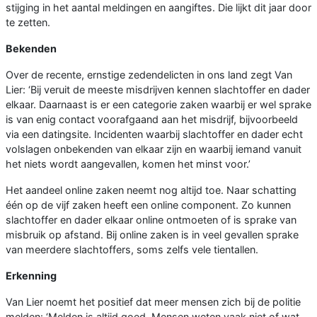
stijging in het aantal meldingen en aangiftes. Die lijkt dit jaar door
te zetten.
Bekenden
Over de recente, ernstige zedendelicten in ons land zegt Van
Lier: ‘Bij veruit de meeste misdrijven kennen slachtoffer en dader
elkaar. Daarnaast is er een categorie zaken waarbij er wel sprake
is van enig contact voorafgaand aan het misdrijf, bijvoorbeeld
via een datingsite. Incidenten waarbij slachtoffer en dader echt
volslagen onbekenden van elkaar zijn en waarbij iemand vanuit
het niets wordt aangevallen, komen het minst voor.’
Het aandeel online zaken neemt nog altijd toe. Naar schatting
één op de vijf zaken heeft een online component. Zo kunnen
slachtoffer en dader elkaar online ontmoeten of is sprake van
misbruik op afstand. Bij online zaken is in veel gevallen sprake
van meerdere slachtoffers, soms zelfs vele tientallen.
Erkenning
Van Lier noemt het positief dat meer mensen zich bij de politie
melden: ‘Melden is altijd goed. Mensen weten vaak niet of wat