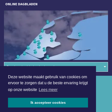
ONLINE DAGBLADEN
Overige dagbladen in de regio
Deze website maakt gebruik van cookies om
Algemene voorwaarden
ervoor te zorgen dat u de beste ervaring krijgt
op onze website
Lees meer
Disclaimer
Privacy Statement
Ik accepteer cookies
Copyright (c) 2026 | Wassenaarsdagblad.nl - Alle rechten