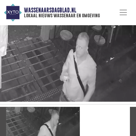
WASSENAARSDAGBLAD.NL
lokaal nieuws wassenaar en omgeving
Vorige
V