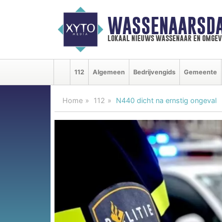
WASSENAARSDA
lokaal nieuws wassenaar en omgev
112
Algemeen
Bedrijvengids
Gemeente
Home
112
N440 dicht na ernstig ongeval