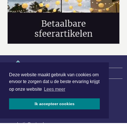
|
Nieuws | Sport | Evenementen
Deze website maakt gebruik van cookies om
ervoor te zorgen dat u de beste ervaring krijgt
op onze website
Lees meer
Hoofdvestiging:
van Benthuizenlaan 1
Ik accepteer cookies
1701 BZ Heerhugowaard
072 8200 600
redactie@xyto.nl