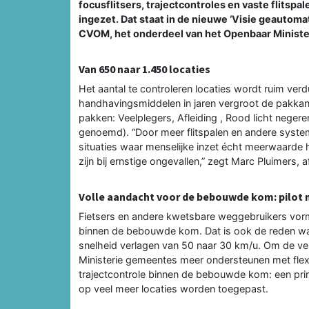
focusflitsers, trajectcontroles en vaste flitsp
ingezet. Dat staat in de nieuwe ‘Visie geauto
CVOM, het onderdeel van het Openbaar Minister
Van 650 naar 1.450 locaties
Het aantal te controleren locaties wordt ruim ver
handhavingsmiddelen in jaren vergroot de pakkans 
pakken: Veelplegers, Afleiding , Rood licht neger
genoemd). “Door meer flitspalen en andere systeme
situaties waar menselijke inzet écht meerwaarde h
zijn bij ernstige ongevallen,” zegt Marc Pluimers, 
Volle aandacht voor de bebouwde kom: pilot
Fietsers en andere kwetsbare weggebruikers vorm
binnen de bebouwde kom. Dat is ook de reden 
snelheid verlagen van 50 naar 30 km/u. Om de ve
Ministerie gemeentes meer ondersteunen met flexfl
trajectcontrole binnen de bebouwde kom: een pri
op veel meer locaties worden toegepast.