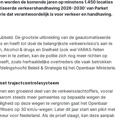
alen worden de komende jaren op minstens 1.450 locaties
matiseerde verkeershandhaving 2026-2030’ van Parket
ie dat verantwoordelijk is voor verkeer en handhaving.
dubbeld. De grootste uitbreiding van de geautomatiseerde
en heeft tot doel de belangrijkste verkeersrisico’s aan te
en, Alcohol & drugs en Snelheid (ook wel VARAS-feiten
n in te zetten, kan de politie zich nog meer richten op
eeft, zoals herhaaldelijke overtreders die vaak betrokken
afdelingshoofd Beleid & Strategie bij het Openbaar Ministerie.
 met trajectcontrolesysteem
en een groeiend deel van de verkeersslachtoffers, vooral
waarom steeds meer gemeentes op bepaalde wegen de
iligheid op deze wegen te vergroten gaat het Openbaar
itsers op 30 km/u-wegen. Later dit jaar start een pilot met
meur voor Nederland. Als de proef slaagt, kan deze aanpak