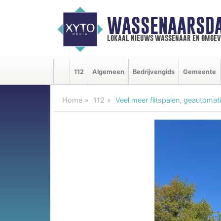
WASSENAARSDA
lokaal nieuws wassenaar en omgev
112
Algemeen
Bedrijvengids
Gemeente
Home
112
Veel meer flitspalen, geautoma