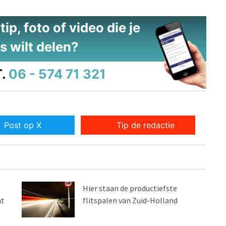
ip, foto of video die je
s wilt delen?
.
06 - 574 71 321
Post op X
Tip de redactie
Hier staan de productiefste
nt
flitspalen van Zuid-Holland