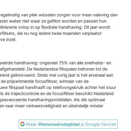
die regelmatig van plek wisselen zorgen voor meer naleving dan
isten weten niet waar ze geflitst worden en passen hun
isterie volop in op flexibele handhaving. Dit jaar wordt
xflitsers, die nu nog iedere twee maanden verplaatst
ve inzet.
seerde handhaving: ongeveer 75% van alle snelheids- en
afgehandeld. De Nederlandse flitspalen behoren tot de
end geïnnoveerd. Sinds mei vorig jaar is het arsenaal aan
 prijswinnende focusflitser, winnaar van de
uwe flitspaal handhaaft op telefoongebruik achter het stuur
 als de trajectcontrole en de focusflitser beschikt Nederland
h geavanceerde handhavingsmiddelen. Als die optimaal
 naar meer verkeersveiligheid en uiteindelijk minder
Maak
Wassenaarsdagblad
je Google-favoriet