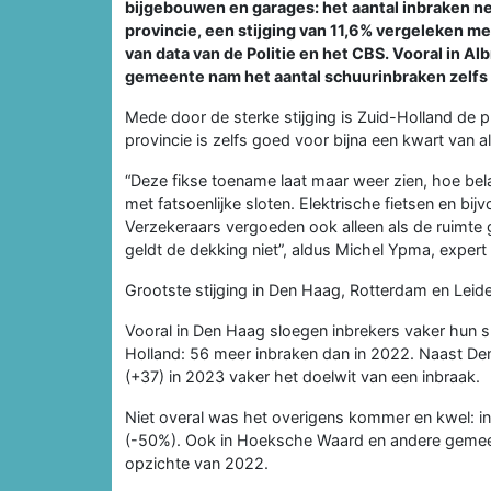
bijgebouwen en garages: het aantal inbraken ne
provincie, een stijging van 11,6% vergeleken me
van data van de Politie en het CBS. Vooral in A
gemeente nam het aantal schuurinbraken zelfs
Mede door de sterke stijging is Zuid-Holland de 
provincie is zelfs goed voor bijna een kwart van al
“Deze fikse toename laat maar weer zien, hoe bela
met fatsoenlijke sloten. Elektrische fietsen en bi
Verzekeraars vergoeden ook alleen als de ruimte
geldt de dekking niet”, aldus Michel Ypma, exper
Grootste stijging in Den Haag, Rotterdam en Leid
Vooral in Den Haag sloegen inbrekers vaker hun s
Holland: 56 meer inbraken dan in 2022. Naast De
(+37) in 2023 vaker het doelwit van een inbraak.
Niet overal was het overigens kommer en kwel: i
(-50%). Ook in Hoeksche Waard en andere gemeen
opzichte van 2022.