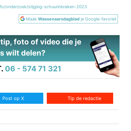
nfo/onderzoek/stijging-schuurinbraken-2023
Maak
Wassenaarsdagblad
je Google-favoriet
ip, foto of video die je
s wilt delen?
.
06 - 574 71 321
Post op X
Tip de redactie