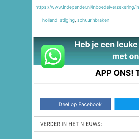
https://www.independer.nl/inboedelverzekering/i
holland
,
stijging
,
schuurinbraken
Heb je een leuke t
met on
APP ONS!
T
Deel op Facebook
VERDER IN HET NIEUWS: