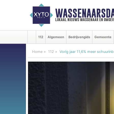
WASSENAARSDA
lokaal nieuws wassenaar en omgev
112
Algemeen
Bedrijvengids
Gemeente
Home
112
Vorig jaar 11,6% meer schuurinb