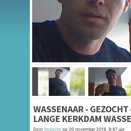
Vorige
WASSENAAR - GEZOCHT -
LANGE KERKDAM WASS
Door
Redactie
op
20 november 2018, 9:47 uur