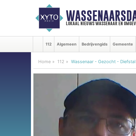
WASSENAARSDA
lokaal nieuws wassenaar en omgev
112
Algemeen
Bedrijvengids
Gemeente
Home
112
Wassenaar - Gezocht - Diefsta