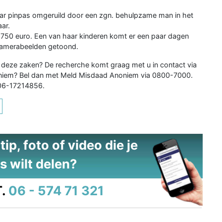
r pinpas omgeruild door een zgn. behulpzame man in het
ar.
750 euro. Een van haar kinderen komt er een paar dagen
 camerabeelden getoond.
r deze zaken? De recherche komt graag met u in contact via
anoniem? Bel dan met Meld Misdaad Anoniem via 0800-7000.
 06-17214856.
ip, foto of video die je
s wilt delen?
.
06 - 574 71 321