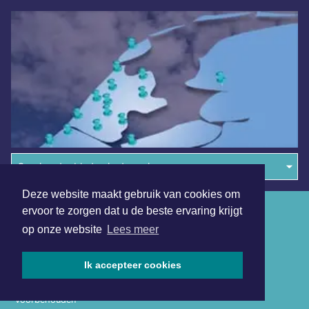
Overige dagbladen in de regio
Deze website maakt gebruik van cookies om
Algemene voorwaarden
ervoor te zorgen dat u de beste ervaring krijgt
op onze website
Lees meer
Disclaimer
Privacy Statement
Ik accepteer cookies
Copyright (c) 2026 | Wassenaarsdagblad.nl - Alle rechten
voorbehouden