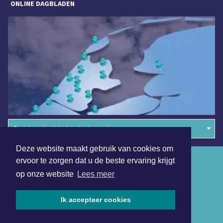
ONLINE DAGBLADEN
Overige dagbladen in de regio
Deze website maakt gebruik van cookies om
Algemene voorwaarden
ervoor te zorgen dat u de beste ervaring krijgt
op onze website
Lees meer
Disclaimer
Privacy Statement
Ik accepteer cookies
Copyright (c) 2026 | Wassenaarsdagblad.nl - Alle rechten