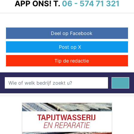
APP ONS!
T.
06 - 574 71 321
Deel op Facebook
Post op X
Tip de redactie