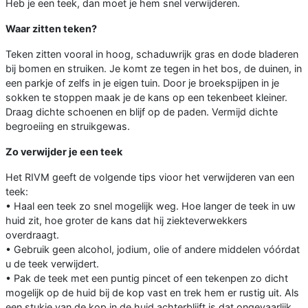
Heb je een teek, dan moet je hem snel verwijderen.
Waar zitten teken?
Teken zitten vooral in hoog, schaduwrijk gras en dode bladeren
bij bomen en struiken. Je komt ze tegen in het bos, de duinen, in
een parkje of zelfs in je eigen tuin. Door je broekspijpen in je
sokken te stoppen maak je de kans op een tekenbeet kleiner.
Draag dichte schoenen en blijf op de paden. Vermijd dichte
begroeiing en struikgewas.
Zo verwijder je een teek
Het RIVM geeft de volgende tips vioor het verwijderen van een
teek:
• Haal een teek zo snel mogelijk weg. Hoe langer de teek in uw
huid zit, hoe groter de kans dat hij ziekteverwekkers
overdraagt.
• Gebruik geen alcohol, jodium, olie of andere middelen vóórdat
u de teek verwijdert.
• Pak de teek met een puntig pincet of een tekenpen zo dicht
mogelijk op de huid bij de kop vast en trek hem er rustig uit. Als
een stukje van de kop in de huid achterblijft is dat ongevaarlijk.