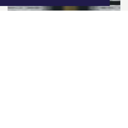
|
Nieuws | Sport | Evenementen
Hoofdvestiging:
van Benthuizenlaan 1
1701 BZ Heerhugowaard