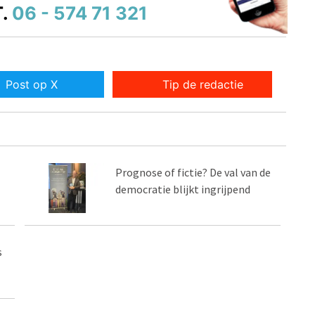
.
06 - 574 71 321
Post op X
Tip de redactie
Prognose of fictie? De val van de
democratie blijkt ingrijpend
s