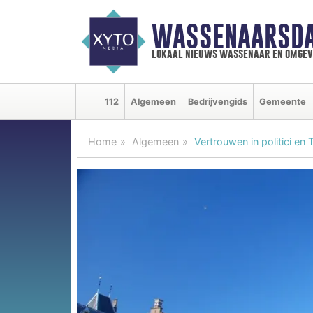
WASSENAARSDA
lokaal nieuws wassenaar en omgev
112
Algemeen
Bedrijvengids
Gemeente
Home
Algemeen
Vertrouwen in politici e