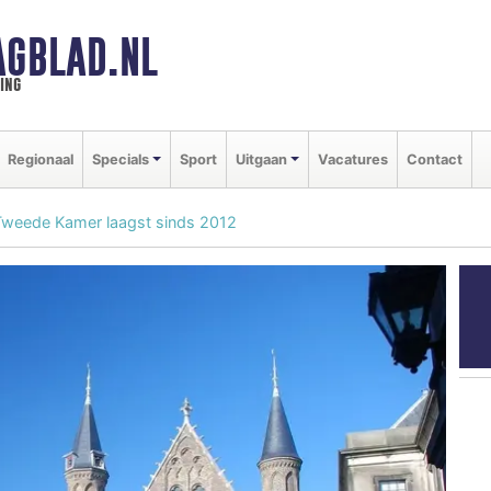
GBLAD.NL
ing
Regionaal
Specials
Sport
Uitgaan
Vacatures
Contact
n Tweede Kamer laagst sinds 2012