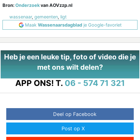
Bron:
Onderzoek
van AOVzzp.nl
wassenaar
,
gemeenten
,
ligt
Maak
Wassenaarsdagblad
je Google-favoriet
Heb je een leuke tip, foto of video die je
met ons wilt delen?
APP ONS!
T.
06 - 574 71 321
Deel op Facebook
Post op X