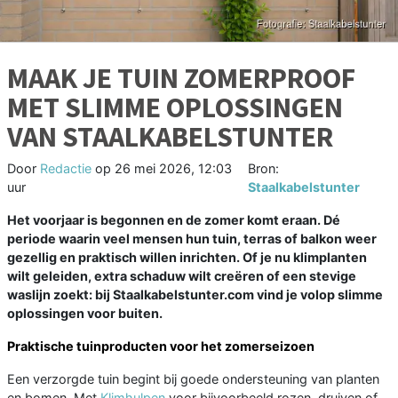
MAAK JE TUIN ZOMERPROOF
MET SLIMME OPLOSSINGEN
VAN STAALKABELSTUNTER
Door
Redactie
op
26 mei 2026, 12:03
Bron:
uur
Staalkabelstunter
Het voorjaar is begonnen en de zomer komt eraan. Dé
periode waarin veel mensen hun tuin, terras of balkon weer
gezellig en praktisch willen inrichten. Of je nu klimplanten
wilt geleiden, extra schaduw wilt creëren of een stevige
waslijn zoekt: bij Staalkabelstunter.com vind je volop slimme
oplossingen voor buiten.
Praktische tuinproducten voor het zomerseizoen
Een verzorgde tuin begint bij goede ondersteuning van planten
en bomen. Met
Klimhulpen
voor bijvoorbeeld rozen, druiven of