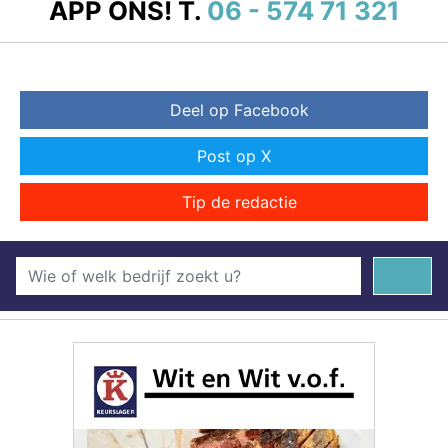
APP ONS!
T.
06 - 574 71 321
Deel op Facebook
Post op X
Tip de redactie