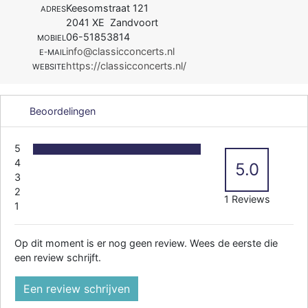
Keesomstraat 121
ADRES
2041 XE Zandvoort
06-51853814
MOBIEL
info@classicconcerts.nl
E-MAIL
https://classicconcerts.nl/
WEBSITE
Beoordelingen
5
4
5.0
3
2
1 Reviews
1
Op dit moment is er nog geen review. Wees de eerste die
een review schrijft.
Een review schrijven