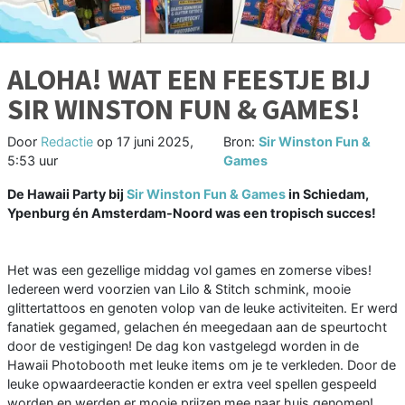
ALOHA! WAT EEN FEESTJE BIJ
SIR WINSTON FUN & GAMES!
Door
Redactie
op
17 juni 2025,
Bron:
Sir Winston Fun &
5:53 uur
Games
De Hawaii Party bij
Sir Winston Fun & Games
in Schiedam,
Ypenburg én Amsterdam-Noord was een tropisch succes!
Het was een gezellige middag vol games en zomerse vibes!
Iedereen werd voorzien van Lilo & Stitch schmink, mooie
glittertattoos en genoten volop van de leuke activiteiten. Er werd
fanatiek gegamed, gelachen én meegedaan aan de speurtocht
door de vestigingen! De dag kon vastgelegd worden in de
Hawaii Photobooth met leuke items om je te verkleden. Door de
leuke opwaardeeractie konden er extra veel spellen gespeeld
worden en werden er mooie prijzen mee naar huis genomen!