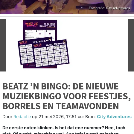
Vorige
V
BEATZ ’N BINGO: DE NIEUWE
MUZIEKBINGO VOOR FEESTJES,
BORRELS EN TEAMAVONDEN
Door
Redactie
op
21 mei 2026, 17:51 uur
Bron:
City Adventures
De eerste noten klinken. Is het dat ene nummer? Nee, toch
niet. Of wacht, misschien wel. Aan tafel wordt gelachen,