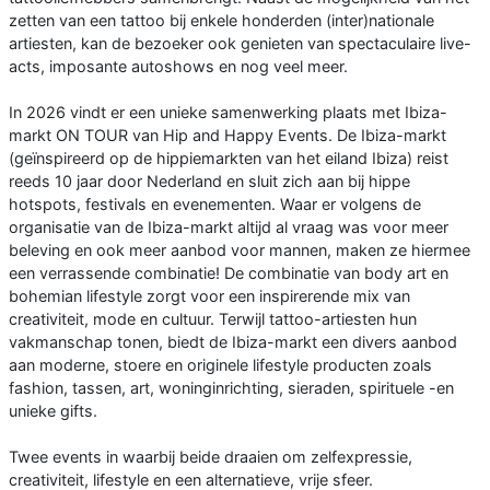
zetten van een tattoo bij enkele honderden (inter)nationale
artiesten, kan de bezoeker ook genieten van spectaculaire live-
acts, imposante autoshows en nog veel meer.
In 2026 vindt er een unieke samenwerking plaats met Ibiza-
markt ON TOUR van Hip and Happy Events. De Ibiza-markt
(geïnspireerd op de hippiemarkten van het eiland Ibiza) reist
reeds 10 jaar door Nederland en sluit zich aan bij hippe
hotspots, festivals en evenementen. Waar er volgens de
organisatie van de Ibiza-markt altijd al vraag was voor meer
beleving en ook meer aanbod voor mannen, maken ze hiermee
een verrassende combinatie! De combinatie van body art en
bohemian lifestyle zorgt voor een inspirerende mix van
creativiteit, mode en cultuur. Terwijl tattoo-artiesten hun
vakmanschap tonen, biedt de Ibiza-markt een divers aanbod
aan moderne, stoere en originele lifestyle producten zoals
fashion, tassen, art, woninginrichting, sieraden, spirituele -en
unieke gifts.
Twee events in waarbij beide draaien om zelfexpressie,
creativiteit, lifestyle en een alternatieve, vrije sfeer.