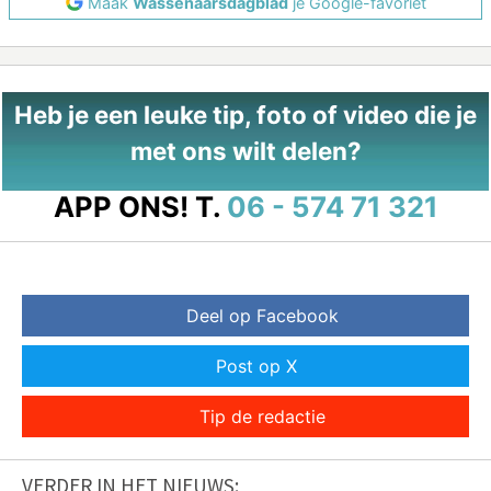
Maak
Wassenaarsdagblad
je Google-favoriet
Heb je een leuke tip, foto of video die je
met ons wilt delen?
APP ONS!
T.
06 - 574 71 321
Deel op Facebook
Post op X
Tip de redactie
VERDER IN HET NIEUWS: