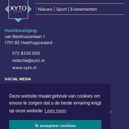
|
Nieuws | Sport | Evenementen
Hoofdvestiging:
van Benthuizenlaan 1
1701 BZ Heerhugowaard
072 8200 600
redactie@xyto.nl
www.xyto.nl
SOCIAL MEDIA
Deze website maakt gebruik van cookies om
NIEUWSBRIEF AANMELDEN
ervoor te zorgen dat u de beste ervaring krijgt
op onze website
Lees meer
Schrijf je in voor onze nieuwsbrief en krijg wekelijks een
samenvatting van alle gebeurtenissen uit jouw regio.
Ik accepteer cookies