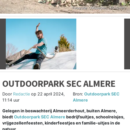
Vorige
V
OUTDOORPARK SEC ALMERE
Door
Redactie
op
22 april 2024,
Bron:
Outdoorpark SEC
11:14 uur
Almere
Gelegen in boswachterij Almeerderhout, buiten Almere,
biedt
Outdoorpark SEC Almere
bedrijfsuitjes, schoolreisjes,
vrijgezellenfeesten, kinderfeestjes en familie-uitjes in de
natuur.