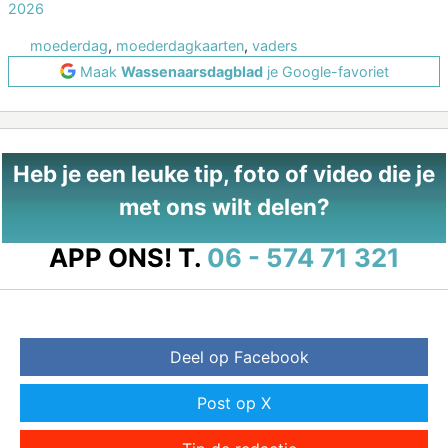
2026
moederdag
,
moederdagkaarten
,
vaders
Maak
Wassenaarsdagblad
je Google-favoriet
Heb je een leuke tip, foto of video die je
met ons wilt delen?
APP ONS!
T.
06 - 574 71 321
Deel op Facebook
Post op X