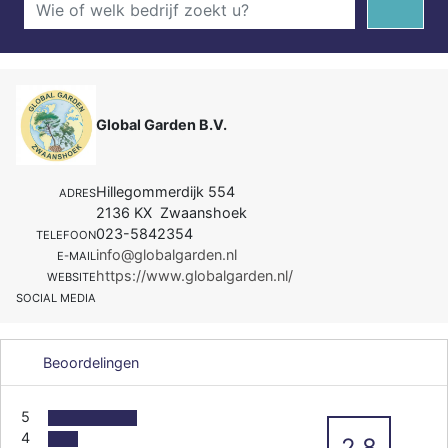
Global Garden B.V.
Hillegommerdijk 554
ADRES
2136 KX Zwaanshoek
023-5842354
TELEFOON
info@globalgarden.nl
E-MAIL
https://www.globalgarden.nl/
WEBSITE
SOCIAL MEDIA
Beoordelingen
5
4
2.8