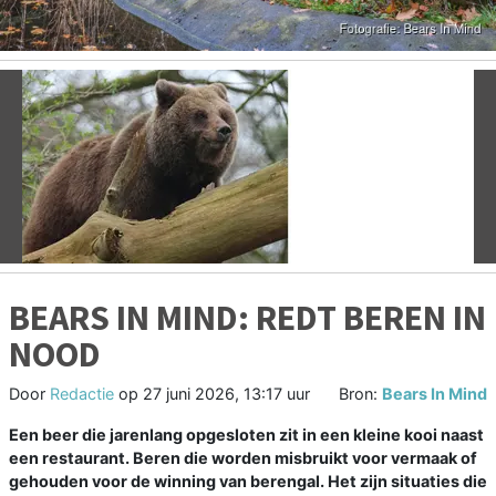
Vorige
V
BEARS IN MIND: REDT BEREN IN
NOOD
Door
Redactie
op
27 juni 2026, 13:17 uur
Bron:
Bears In Mind
Een beer die jarenlang opgesloten zit in een kleine kooi naast
een restaurant. Beren die worden misbruikt voor vermaak of
gehouden voor de winning van berengal. Het zijn situaties die