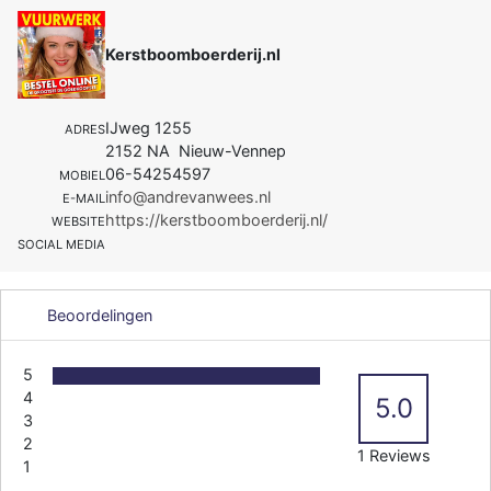
Kerstboomboerderij.nl
IJweg 1255
ADRES
2152 NA Nieuw-Vennep
06-54254597
MOBIEL
info@andrevanwees.nl
E-MAIL
https://kerstboomboerderij.nl/
WEBSITE
SOCIAL MEDIA
Beoordelingen
5
4
5.0
3
2
1 Reviews
1