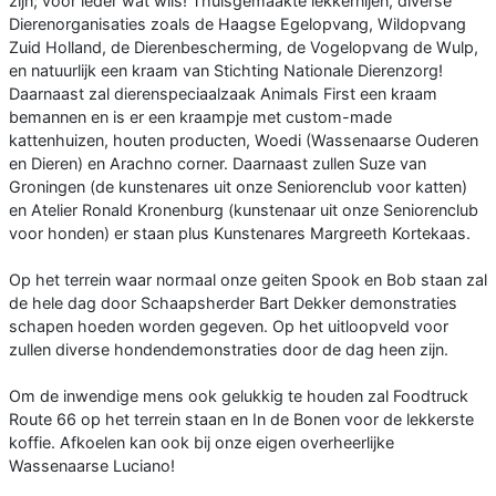
zijn; voor ieder wat wils! Thuisgemaakte lekkernijen, diverse
Dierenorganisaties zoals de Haagse Egelopvang, Wildopvang
Zuid Holland, de Dierenbescherming, de Vogelopvang de Wulp,
en natuurlijk een kraam van Stichting Nationale Dierenzorg!
Daarnaast zal dierenspeciaalzaak Animals First een kraam
bemannen en is er een kraampje met custom-made
kattenhuizen, houten producten, Woedi (Wassenaarse Ouderen
en Dieren) en Arachno corner. Daarnaast zullen Suze van
Groningen (de kunstenares uit onze Seniorenclub voor katten)
en Atelier Ronald Kronenburg (kunstenaar uit onze Seniorenclub
voor honden) er staan plus Kunstenares Margreeth Kortekaas.
Op het terrein waar normaal onze geiten Spook en Bob staan zal
de hele dag door Schaapsherder Bart Dekker demonstraties
schapen hoeden worden gegeven. Op het uitloopveld voor
zullen diverse hondendemonstraties door de dag heen zijn.
Om de inwendige mens ook gelukkig te houden zal Foodtruck
Route 66 op het terrein staan en In de Bonen voor de lekkerste
koffie. Afkoelen kan ook bij onze eigen overheerlijke
Wassenaarse Luciano!