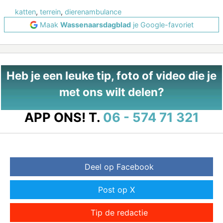
katten
,
terrein
,
dierenambulance
Maak
Wassenaarsdagblad
je Google-favoriet
Heb je een leuke tip, foto of video die je
met ons wilt delen?
APP ONS!
T.
06 - 574 71 321
Deel op Facebook
Post op X
Tip de redactie