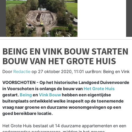
Vorige
V
BEING EN VINK BOUW STARTEN
BOUW VAN HET GROTE HUIS
Door
Redactie
op
27 oktober 2020, 11:01 uur
Bron: Being en Vink
VOORSCHOTEN - Op het historische Landgoed Duivenvoorde
in Voorschoten is onlangs de bouw van
Het Grote Huis
gestart.
Being
en
Vink Bouw
hebben een eigentijdse
buitenplaats ontwikkeld welke inspeelt op de toenemende
vraag naar groene en duurzame woonomgevingen op een
goed bereikbare locatie.
Het Grote Huis bestaat uit 14 duurzame appartementen en een
ondergrondse parkeergarage, midden in het groene