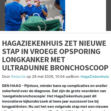
Vorige
V
HAGAZIEKENHUIS ZET NIEUWE
STAP IN VROEGE OPSPORING
LONGKANKER MET
ULTRADUNNE BRONCHOSCOOP
Door
Redactie
op
29 mei 2026, 10:04 uur
Bron:
HagaZiekenhuis
DEN HAAG - Pijnloos, minder kans op complicaties en sneller
zekerheid over de diagnose. Dat zijn de grote voordelen van
‘navigatiebronchoscopie’. Het HagaZiekenhuis past dit
innovatieve kijkonderzoek al twee jaar succesvol toe bij
longpatiënten. Nu zet het een volgende stap met een nieuwe