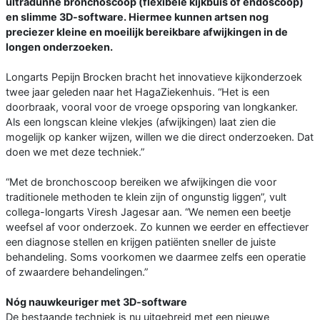
ultradunne bronchoscoop (flexibele kijkbuis of endoscoop)
en slimme 3D-software. Hiermee kunnen artsen nog
preciezer kleine en moeilijk bereikbare afwijkingen in de
longen onderzoeken.
Longarts Pepijn Brocken bracht het innovatieve kijkonderzoek
twee jaar geleden naar het HagaZiekenhuis. “Het is een
doorbraak, vooral voor de vroege opsporing van longkanker.
Als een longscan kleine vlekjes (afwijkingen) laat zien die
mogelijk op kanker wijzen, willen we die direct onderzoeken. Dat
doen we met deze techniek.”
“Met de bronchoscoop bereiken we afwijkingen die voor
traditionele methoden te klein zijn of ongunstig liggen”, vult
collega-longarts Viresh Jagesar aan. “We nemen een beetje
weefsel af voor onderzoek. Zo kunnen we eerder en effectiever
een diagnose stellen en krijgen patiënten sneller de juiste
behandeling. Soms voorkomen we daarmee zelfs een operatie
of zwaardere behandelingen.”
Nóg nauwkeuriger met 3D-software
De bestaande techniek is nu uitgebreid met een nieuwe