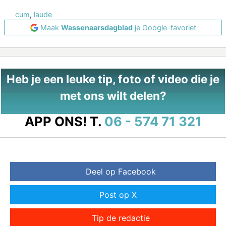
cum
,
laude
Maak
Wassenaarsdagblad
je Google-favoriet
Heb je een leuke tip, foto of video die je
met ons wilt delen?
APP ONS!
T.
06 - 574 71 321
Deel op Facebook
Post op X
Tip de redactie