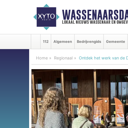
WASSENAARSDA
lokaal nieuws wassenaar en omgev
112
Algemeen
Bedrijvengids
Gemeente
Home
Regionaal
Ontdek het werk van de D