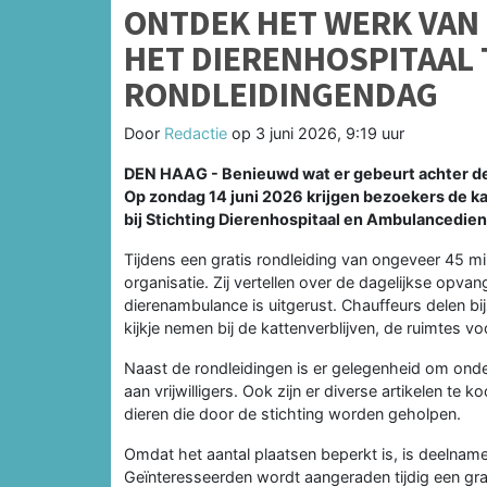
ONTDEK HET WERK VAN
HET DIERENHOSPITAAL 
RONDLEIDINGENDAG
Door
Redactie
op
3 juni 2026, 9:19 uur
DEN HAAG - Benieuwd wat er gebeurt achter de
Op zondag 14 juni 2026 krijgen bezoekers de k
bij Stichting Dierenhospitaal en Ambulancedien
Tijdens een gratis rondleiding van ongeveer 45 m
organisatie. Zij vertellen over de dagelijkse opva
dierenambulance is uitgerust. Chauffeurs delen b
kijkje nemen bij de kattenverblijven, de ruimtes v
Naast de rondleidingen is er gelegenheid om onder 
aan vrijwilligers. Ook zijn er diverse artikelen t
dieren die door de stichting worden geholpen.
Omdat het aantal plaatsen beperkt is, is deelname
Geïnteresseerden wordt aangeraden tijdig een grat