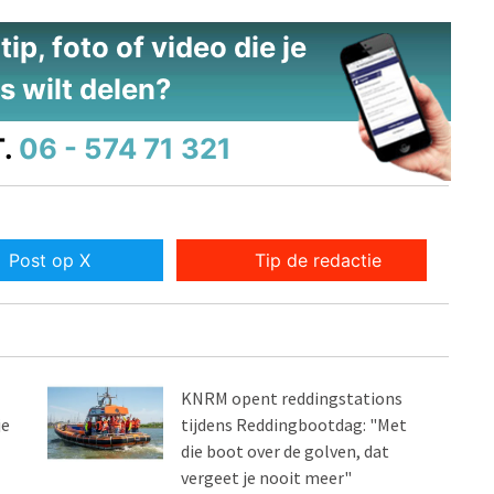
ip, foto of video die je
s wilt delen?
.
06 - 574 71 321
Post op X
Tip de redactie
KNRM opent reddingstations
je
tijdens Reddingbootdag: "Met
die boot over de golven, dat
vergeet je nooit meer"