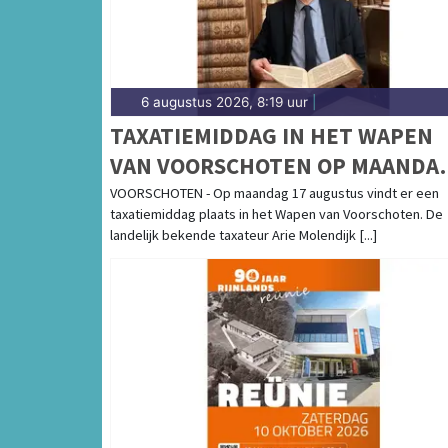
6 augustus 2026, 8:19 uur
|
TAXATIEMIDDAG IN HET WAPEN
VAN VOORSCHOTEN OP MAANDA
17 AUGUSTUS VAN 14.30 TOT 17.
VOORSCHOTEN - Op maandag 17 augustus vindt er een
taxatiemiddag plaats in het Wapen van Voorschoten. De
UUR
landelijk bekende taxateur Arie Molendijk [...]