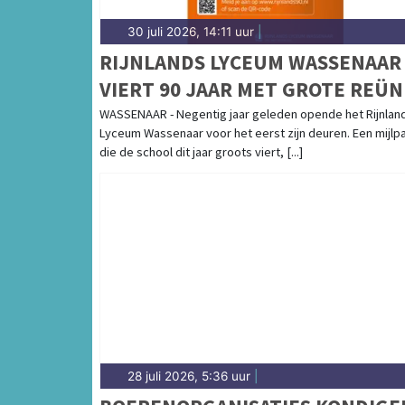
30 juli 2026, 14:11 uur
|
RIJNLANDS LYCEUM WASSENAAR
VIERT 90 JAAR MET GROTE REÜN
VOOR ALLE OUD-LEERLINGEN EN
WASSENAAR - Negentig jaar geleden opende het Rijnlan
Lyceum Wassenaar voor het eerst zijn deuren. Een mijlpa
MEDEWERKERS
die de school dit jaar groots viert, [...]
28 juli 2026, 5:36 uur
|