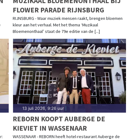
N
MUZIKAAL BLOEMENONTHAAL BIJ
FLOWER PARADE RIJNSBURG
RIJNSBURG - Waar muziek mensen raakt, brengen bloemen
e
kleur aan het verhaal. Met het thema ‘Muzikaal
Bloemenonthaal’ staat de 79e editie van de [...]
13 juli 2026, 9:26 uur
|
REBORN KOOPT AUBERGE DE
KIEVIET IN WASSENAAR
OP
r:
WASSENAAR - REBORN heeft hotel-restaurant Auberge de