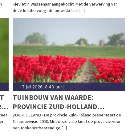
n
Kieviet in Wassenaar aangekocht. Met de verwerving van
deze locatie voegt de ontwikkelaar [...]
7 juli 2026, 8:40 uur
|
KT
TUINBOUW VAN WAARDE:
R
PROVINCIE ZUID-HOLLAND
PRESENTEERT TUINBOUWVISIE
 met
ZUID-HOLLAND - De provincie Zuid-Holland presenteert de
er
Tuinbouwvisie 2050. Met deze visie kiest de provincie voor
2050 VOOR EEN STERKE EN
een toekomstbestendige [...]
DUURZAME SECTOR