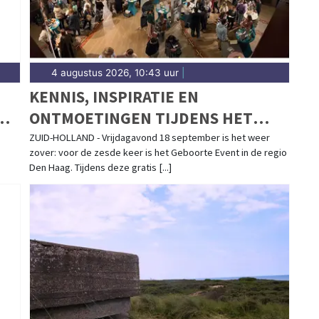
4 augustus 2026, 10:43 uur
|
KENNIS, INSPIRATIE EN
G
ONTMOETINGEN TIJDENS HET
00
GEBOORTE EVENT DEN HAAG
ZUID-HOLLAND - Vrijdagavond 18 september is het weer
zover: voor de zesde keer is het Geboorte Event in de regio
(VOORBURG) OP 18 SEPTEMBER
Den Haag. Tijdens deze gratis [...]
2026