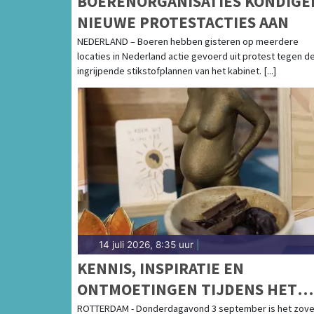
BOERENORGANISATIES KONDIGE
NIEUWE PROTESTACTIES AAN
NEDERLAND – Boeren hebben gisteren op meerdere
locaties in Nederland actie gevoerd uit protest tegen d
ingrijpende stikstofplannen van het kabinet. [...]
14 juli 2026, 8:35 uur
|
KENNIS, INSPIRATIE EN
ONTMOETINGEN TIJDENS HET
GEBOORTE EVENT ROTTERDAM 
ROTTERDAM - Donderdagavond 3 september is het zove