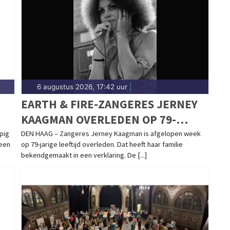
6 augustus 2026, 17:42 uur
|
EARTH & FIRE-ZANGERES JERNEY
KAAGMAN OVERLEDEN OP 79-
JARIGE LEEFTIJD
pig
DEN HAAG – Zangeres Jerney Kaagman is afgelopen week
 een
op 79-jarige leeftijd overleden. Dat heeft haar familie
bekendgemaakt in een verklaring. De [...]