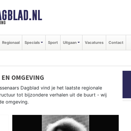
GBLAD.NL
ing
Regionaal
Specials
Sport
Uitgaan
Vacatures
Contact
 EN OMGEVING
senaars Dagblad vind je het laatste regionale
uctuur tot bijzondere verhalen uit de buurt - wij
jde omgeving.
uit Den Haag, Voorschoten, Katwijk en andere