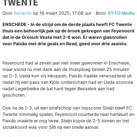
TWENTE
Door
Redactie
op
16 maart 2025, 17:08 uur
Bron:
XYTO Media
ENSCHEDE - In de strijd om de derde plaats heeft FC Twente
thuis een behoorlijk pak op de broek gekregen van Feyenoord
dat in de Grolsch Veste met 2-6 won. Er waren glasnrollen
voor Paixão met drie goals en Read, goed voor drie assists.
Feyenoord had al zeven jaar niet meer gewonnen in Enschede,
maar stond nu met dank aan de thuisploeg binnen 25 minuten
op 0-3. Ueda kon vrij inkoppen, Paixão haalde verwoestend uit
nadat hij een pass van Kjolo onderschept had en Ueda scoorde
nadat Lagerbielke de bal hard tegen Besselink aan had
geschoten.
Ook na de 1-3, uit een strafschop van topscorer Steijn bleef FC
Twente rommelig spelen. Feyenoord counterde naar hartelust en
Paixão maakte er nog twee. Steijn kopte de 2-5 binnen en het
slotakkoord was voor Sliti na een snelle aanval.