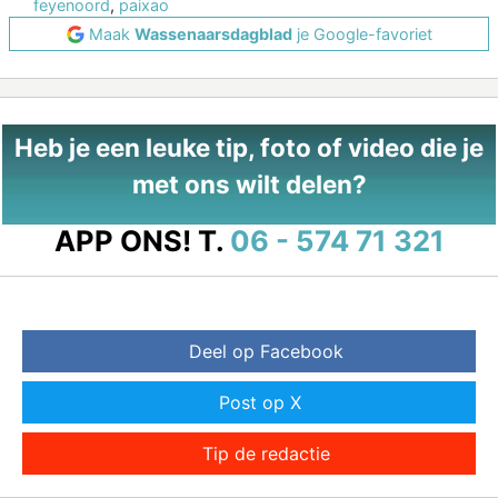
feyenoord
,
paixao
Maak
Wassenaarsdagblad
je Google-favoriet
Heb je een leuke tip, foto of video die je
met ons wilt delen?
APP ONS!
T.
06 - 574 71 321
Deel op Facebook
Post op X
Tip de redactie