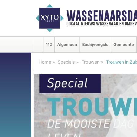
WASSENAARSDA
lokaal nieuws wassenaar en omgev
112
Algemeen
Bedrijvengids
Gemeente
Home
Specials
Trouwen
Trouwen in Zui