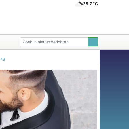
28.7 ℃
dag