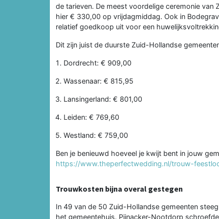
de tarieven. De meest voordelige ceremonie van Zu
hier € 330,00 op vrijdagmiddag. Ook in Bodegrav
relatief goedkoop uit voor een huwelijksvoltrekki
Dit zijn juist de duurste Zuid-Hollandse gemeent
Dordrecht: € 909,00
Wassenaar: € 815,95
Lansingerland: € 801,00
Leiden: € 769,60
Westland: € 759,00
Ben je benieuwd hoeveel je kwijt bent in jouw gem
https://www.theperfectwedding.nl/trouw-feestlo
Trouwkosten bijna overal gestegen
In 49 van de 50 Zuid-Hollandse gemeenten steeg 
het gemeentehuis. Pijnacker-Nootdorp schroefde 