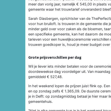
meer dan vorig jaar, namelijk € 545,00 in plaats 
gemeente waar het trouwtarief onveranderd bleef
Sarah Glasbergen, oprichtster van de ThePerfectW
voor hun bruiloft. Is trouwen in de gemeente die 
minder geld over voor zaken als de bloemen, taart
een specifieke gemeente, kan het daarom de moei
tarieven voor een huwelijksceremonie verschillen
trouwen goedkoper is, houd je meer budget over v
Grote prijsverschillen per dag
Wil je liever iets minder betalen voor de ceremon
doordeweekse dag voordeliger uit. Van maandag 
gemiddeld € 527,48.
In het weekend lopen de prijzen juist flink op. 
en op zondag zelfs € 1.365,09. De duurste cerem
je in Delft: op zondagmiddag betaal je hier maar l
gemeentehuis.
“Niet in elke gemeente kun je in het weekend tr