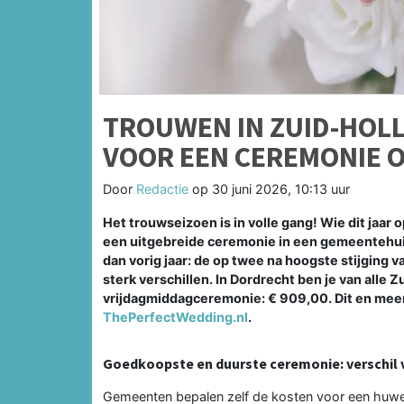
TROUWEN IN ZUID-HOLLA
VOOR EEN CEREMONIE 
Door
Redactie
op
30 juni 2026, 10:13 uur
Het trouwseizoen is in volle gang! Wie dit jaar 
een uitgebreide ceremonie in een gemeentehuis
dan vorig jaar: de op twee na hoogste stijging va
sterk verschillen. In Dordrecht ben je van all
vrijdagmiddagceremonie: € 909,00. Dit en meer bl
ThePerfectWedding.nl
.
Goedkoopste en duurste ceremonie: verschil v
Gemeenten bepalen zelf de kosten voor een huwelij