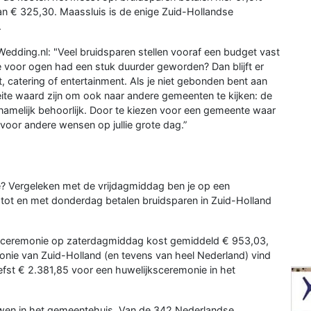
van € 325,30. Maassluis is de enige Zuid-Hollandse
.
edding.nl: "Veel bruidsparen stellen vooraf een budget vast
je voor ogen had een stuk duurder geworden? Dan blijft er
, catering of entertainment. Als je niet gebonden bent aan
te waard zijn om ook naar andere gemeenten te kijken: de
 namelijk behoorlijk. Door te kiezen voor een gemeente waar
oor andere wensen op jullie grote dag.”
ie? Vergeleken met de vrijdagmiddag ben je op een
tot en met donderdag betalen bruidsparen in Zuid-Holland
Een ceremonie op zaterdagmiddag kost gemiddeld € 953,03,
onie van Zuid-Holland (en tevens van heel Nederland) vind
iefst € 2.381,85 voor een huwelijksceremonie in het
ouwen in het gemeentehuis. Van de 342 Nederlandse