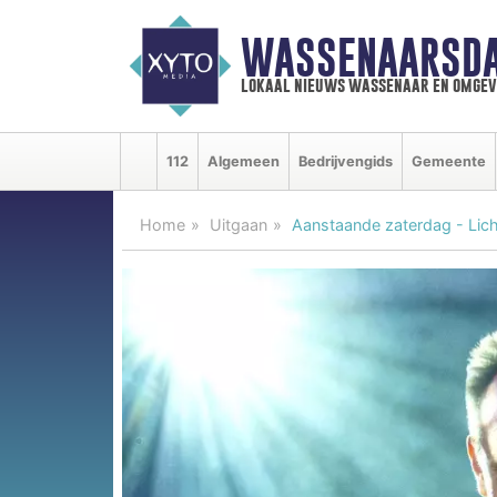
WASSENAARSDA
lokaal nieuws wassenaar en omgev
112
Algemeen
Bedrijvengids
Gemeente
Home
Uitgaan
Aanstaande zaterdag - Lich