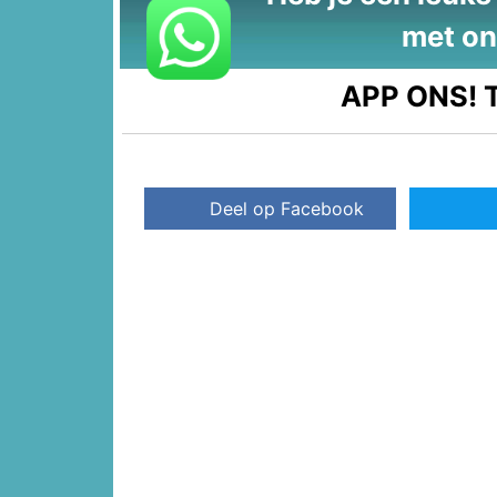
met on
APP ONS!
T
Deel op Facebook