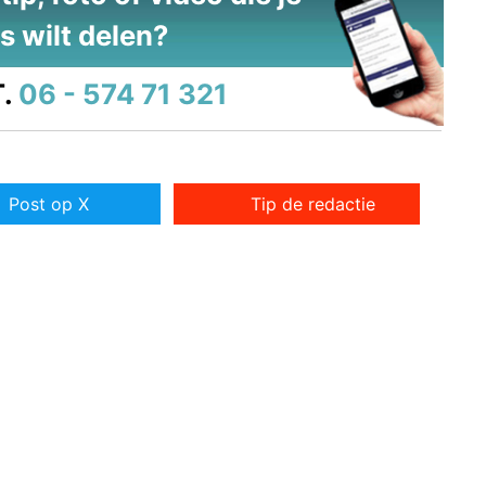
s wilt delen?
.
06 - 574 71 321
Post op X
Tip de redactie