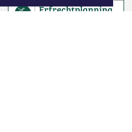
|
Nieuws | Sport | Evenementen
Hoofdvestiging:
van Benthuizenlaan 1
1701 BZ Heerhugowaard
072 8200 600
redactie@xyto.nl
www.xyto.nl
SOCIAL MEDIA