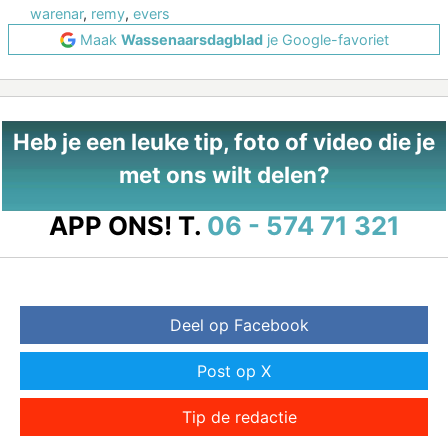
warenar
,
remy
,
evers
Maak
Wassenaarsdagblad
je Google-favoriet
Heb je een leuke tip, foto of video die je
met ons wilt delen?
APP ONS!
T.
06 - 574 71 321
Deel op Facebook
Post op X
Tip de redactie