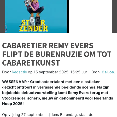
Vorige
V
CABARETIER REMY EVERS
FLIPT DE BURENRUZIE OM TOT
CABARETKUNST
Door
Redactie
op
15 september 2025, 15:25 uur
Bron:
Ga Los.
WASSENAAR - Groot acteertalent met een elastieken
gezicht ontroert in verrassende beeldende scènes. Na zijn
bejubelde debuutvoorstelling komt Remy Evers terug met
Stoorzender: scherp, nieuw én genomineerd voor Neerlands
Hoop 2025!
Op vrijdag 27 september, tijdens Burendag, staat de