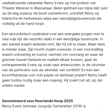
veelbelovende cabaretier Remy Evers op het podium van
Theater Warenar in Wassenaar. Beter getimed kan bijna niet: juist
op de dag waarop de buurt samenkomt, ontrafelt Remy op
hilarische én herkenbare wijze een (eenzijdige)burenruzie die
volledig uit de hand loopt.
Een absurdistisch spektakel over een energieke jongen met te
veel vrije tijd die verstrikt raakt in een eenzijdige burenruzie. In
een wereld waarin iedereen rent, lijkt hij stil te staan. Maar niets
is minder waar. Zijn hoofd maakt overuren. In een voorstelling
waarin ontroering en humor vechten om voorrang en waar de
grenzen tussen fantasie en realiteit elkaar kruisen, gaat de
ontwapenende Evers op zoek naar antwoorden. Is de uitvinder
van de perforator ook de uitvinder van confetti? En kan een
boomfluisteraar ook met papier en laminaat praten? Remy heeft
geen hobby nodig maar een roeping. Hij zoekt het uit, op zijn
unieke manier.
Genomineerd voor Neerlands Hoop 2025
Remy Evers (winnaar Juryprijs Cameretten 2019) is