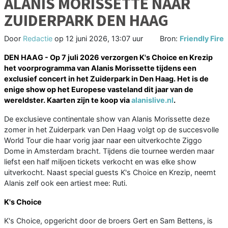
ALANIS MORISSETTE NAAR
ZUIDERPARK DEN HAAG
Door
Redactie
op
12 juni 2026, 13:07 uur
Bron:
Friendly Fire
DEN HAAG - Op 7 juli 2026 verzorgen K's Choice en Krezip
het voorprogramma van Alanis Morissette tijdens een
exclusief concert in het Zuiderpark in Den Haag. Het is de
enige show op het Europese vasteland dit jaar van de
wereldster. Kaarten zijn te koop via
a
lanislive.nl
.
De exclusieve continentale show van Alanis Morissette deze
zomer in het Zuiderpark van Den Haag volgt op de succesvolle
World Tour die haar vorig jaar naar een uitverkochte Ziggo
Dome in Amsterdam bracht. Tijdens die tournee werden maar
liefst een half miljoen tickets verkocht en was elke show
uitverkocht. Naast special guests K's Choice en Krezip, neemt
Alanis zelf ook een artiest mee: Ruti.
K's Choice
K's Choice, opgericht door de broers Gert en Sam Bettens, is