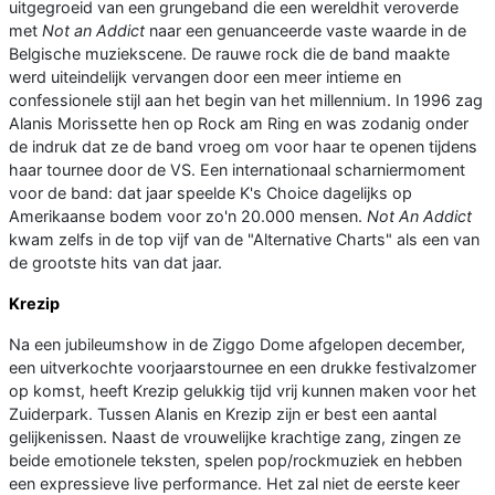
uitgegroeid van een grungeband die een wereldhit veroverde
met
Not an Addict
naar een genuanceerde vaste waarde in de
Belgische muziekscene. De rauwe rock die de band maakte
werd uiteindelijk vervangen door een meer intieme en
confessionele stijl aan het begin van het millennium. In 1996 zag
Alanis Morissette hen op Rock am Ring en was zodanig onder
de indruk dat ze de band vroeg om voor haar te openen tijdens
haar tournee door de VS. Een internationaal scharniermoment
voor de band: dat jaar speelde K's Choice dagelijks op
Amerikaanse bodem voor zo'n 20.000 mensen.
Not An Addict
kwam zelfs in de top vijf van de "Alternative Charts" als een van
de grootste hits van dat jaar.
Krezip
Na een jubileumshow in de Ziggo Dome afgelopen december,
een uitverkochte voorjaarstournee en een drukke festivalzomer
op komst, heeft Krezip gelukkig tijd vrij kunnen maken voor het
Zuiderpark. Tussen Alanis en Krezip zijn er best een aantal
gelijkenissen. Naast de vrouwelijke krachtige zang, zingen ze
beide emotionele teksten, spelen pop/rockmuziek en hebben
een expressieve live performance. Het zal niet de eerste keer