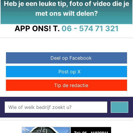
Heb je een leuke tip, foto of video die je
met ons wilt delen?
APP ONS!
T.
06 - 574 71 321
Deel op Facebook
Post op X
Tip de redactie