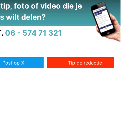
ip, foto of video die je
s wilt delen?
.
06 - 574 71 321
Post op X
Tip de redactie