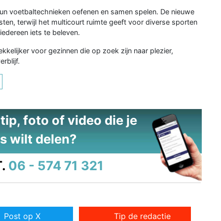
hun voetbaltechnieken oefenen en samen spelen. De nieuwe
nsten, terwijl het multicourt ruimte geeft voor diverse sporten
 iedereen iets te beleven.
elijker voor gezinnen die op zoek zijn naar plezier,
rblijf.
ip, foto of video die je
s wilt delen?
.
06 - 574 71 321
Post op X
Tip de redactie