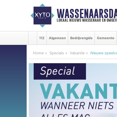
WASSENAARSDA
lokaal nieuws wassenaar en omgev
112
Algemeen
Bedrijvengids
Gemeente
Home
Specials
Vakantie
Nieuwe speelvo