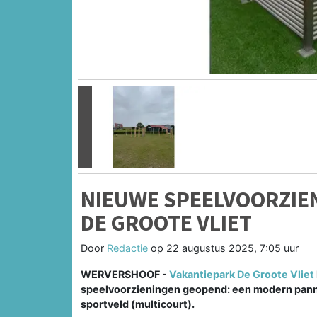
Vorige
NIEUWE SPEELVOORZIEN
DE GROOTE VLIET
Door
Redactie
op
22 augustus 2025, 7:05 uur
WERVERSHOOF -
Vakantiepark De Groote Vliet
speelvoorzieningen geopend: een modern panna
sportveld (multicourt).