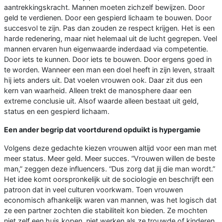
aantrekkingskracht. Mannen moeten zichzelf bewijzen. Door
geld te verdienen. Door een gespierd lichaam te bouwen. Door
succesvol te zijn. Pas dan zouden ze respect krijgen. Het is een
harde redenering, maar niet helemaal uit de lucht gegrepen. Veel
mannen ervaren hun eigenwaarde inderdaad via competentie.
Door iets te kunnen. Door iets te bouwen. Door ergens goed in
te worden. Wanneer een man een doel heeft in zijn leven, straalt
hij iets anders uit. Dat voelen vrouwen ook. Daar zit dus een
kern van waarheid. Alleen trekt de manosphere daar een
extreme conclusie uit. Alsof waarde alleen bestaat uit geld,
status en een gespierd lichaam.
Een ander begrip dat voortdurend opduikt is hypergamie
Volgens deze gedachte kiezen vrouwen altijd voor een man met
meer status. Meer geld. Meer succes. “Vrouwen willen de beste
man,” zeggen deze influencers. “Dus zorg dat jij die man wordt.”
Het idee komt oorspronkelijk uit de sociologie en beschrijft een
patroon dat in veel culturen voorkwam. Toen vrouwen
economisch afhankelijk waren van mannen, was het logisch dat
ze een partner zochten die stabiliteit kon bieden. Ze mochten
niet zelf een huis kopen, niet werken als ze trouwde of kinderen