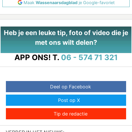
Maak
Wassenaarsdagblad
je Google-favoriet
Heb je een leuke tip, foto of video die je
met ons wilt delen?
APP ONS!
T.
06 - 574 71 321
Deel op Facebook
Post op X
Tip de redactie