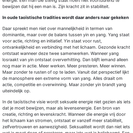
energie. Een man die stevig staat hoeft niet voortdurend te
bewijzen dat hij een man is. Zijn kracht zit in stabiliteit.
In oude taoïstische tradities wordt daar anders naar gekeken
Daar spreekt men niet over mannelijkheid in termen van
dominantie, maar over de balans tussen yin en yang. Yang staat
voor actie, richting en initiatief. Yin staat voor rust,
ontvankelijkheid en verbinding met het lichaam. Gezonde kracht
ontstaat wanneer deze twee samenwerken. Wanneer yang
losraakt van yin ontstaat oververhitting. Dan blijft iemand alleen
nog maar in actie. Meer werken. Meer presteren. Meer winnen.
Maar zonder te rusten of op te laden. Vanuit dat perspectief lijkt
de manosphere een extreme vorm van yang. Alles draait om
actie, competitie en overwinning. Maar zonder yin brandt yang
uiteindelijk op.
In de taoïstische visie wordt seksuele energie niet gezien als iets
dat je moet bewijzen, maar als levensenergie. Een bron van
creatie, richting en levenskracht. Wanneer die energie vrij door
het lichaam kan stromen, ontstaat er vanzelf meer stabiliteit,
zelfvertrouwen en aanwezigheid. Seksualiteit wordt dan niet iets
wat je moet doen of presteren, maar iets wat je belichaamt. Een