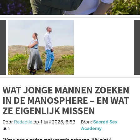
Vorige
V
WAT JONGE MANNEN ZOEKEN
IN DE MANOSPHERE – EN WAT
ZE EIGENLIJK MISSEN
Door
Redactie
op
1 juni 2026, 6:53
Bron:
Sacred Sex
uur
Academy
“Vrouwen worden met waarde geboren. Wij niet.”